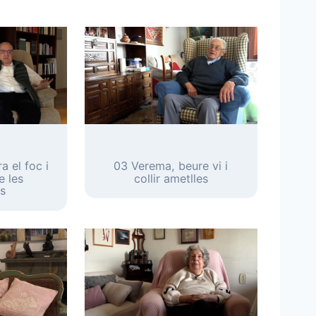
a el foc i
03 Verema, beure vi i
e les
collir ametlles
s