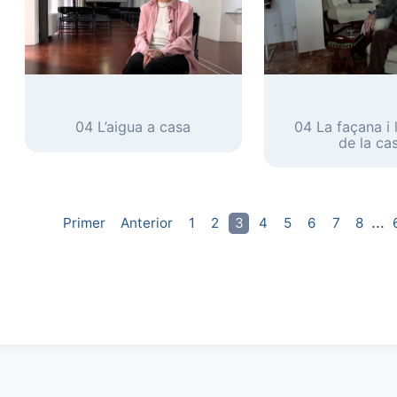
04 L’aigua a casa
04 La façana i 
de la ca
...
Primer
Anterior
1
2
3
4
5
6
7
8