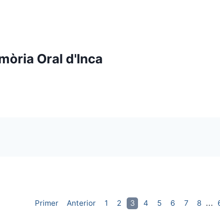
mòria Oral d'Inca
...
Primer
Anterior
1
2
3
4
5
6
7
8