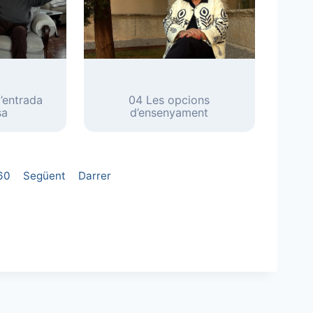
l’entrada
04 Les opcions
sa
d’ensenyament
60
Següent
Darrer