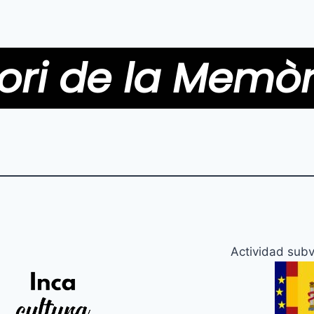
ori de la Memòr
Actividad subv