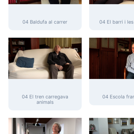
04 Baldufa al carrer
04 El barri i le
04 El tren carregava
04 Escola fra
animals