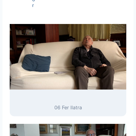
r
t
06 Fer llatra