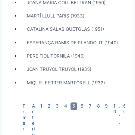
JOANA MARIA COLL BELTRAN (1950)
MARTÍ LLULL PARÍS (1933)
CATALINA SALAS QUETGLAS (1951)
ESPERANÇA RAMIS DE PLANDOLIT (1940)
PERE FIOL TORNILA (1940)
JOAN TRUYOL TRUYOL (1935)
MIQUEL FERRER MARTORELL (1932)
.
P
A
1
2
3
4
5
6
7
8
9
1
6
S
ri
n
0
0
e
.
m
t
g
.
e
e
ü
r
ri
e
o
n