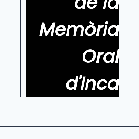
de la
Memòria
Oral
d'Inca