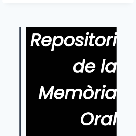
Repositori
de la
Memòria
Oral