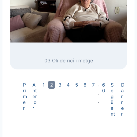
03 Oli de ricí i metge
.
P
A
1
2
3
4
5
6
7
6
S
D
ri
nt
0
e
a
.
m
er
g
r
.
e
io
ü
r
r
r
e
e
nt
r