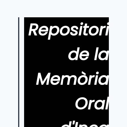
Repositori
de la
Memòria
Oral