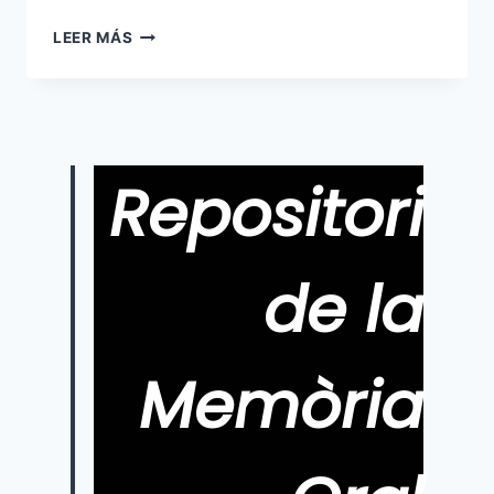
49
LEER MÁS
L’ANY
DE
LA
NEU
Repositori
de la
Memòria