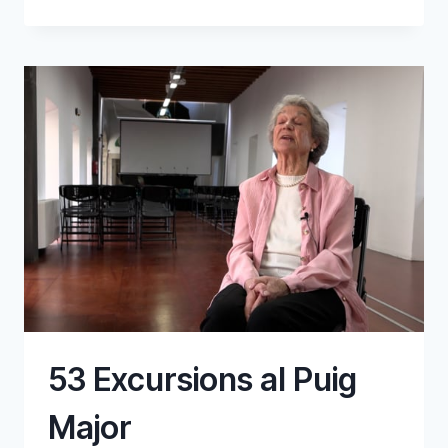
ACTIVITAT
A
LA
SERRA
DE
TRAMUNTANA
53 Excursions al Puig
Major