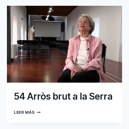
54 Arròs brut a la Serra
54
LEER MÁS
ARRÒS
BRUT