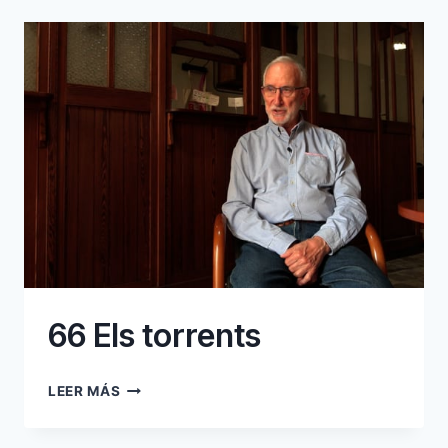
SA
NEU
66 Els torrents
66
LEER MÁS
ELS
TORRENTS