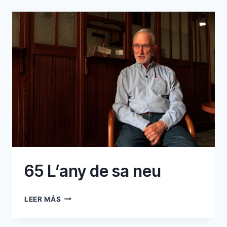
65 L’any de sa neu
65
LEER MÁS
L’ANY
DE