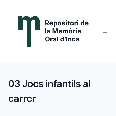
Saltar
al
contenido
Repositori de
la Memòria
Oral d'Inca
03 Jocs infantils al
carrer