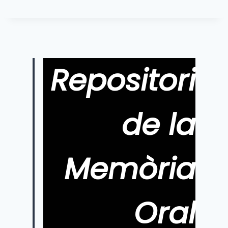
Repositori
de la
Memòria
Oral