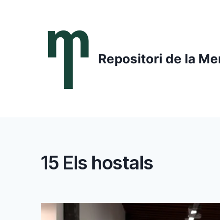
Saltar
al
contenido
Repositori de la Me
15 Els hostals