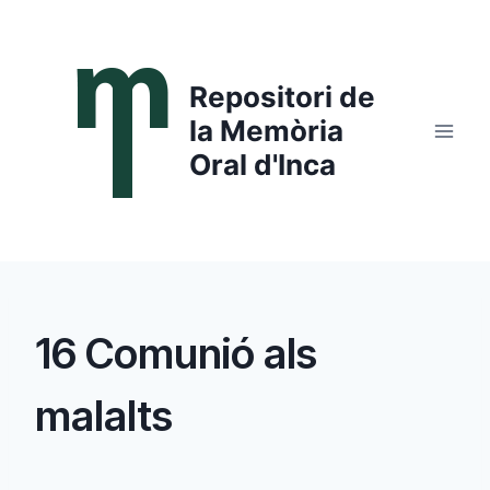
Saltar
al
contenido
Repositori de
la Memòria
Oral d'Inca
16 Comunió als
malalts