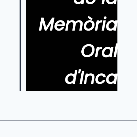
Memòria
Oral
d'Inca