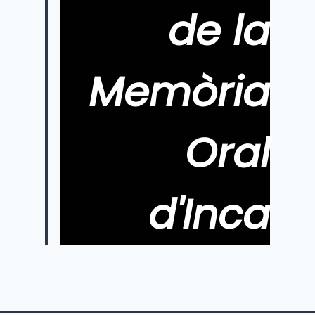
de la
Memòria
Oral
d'Inca