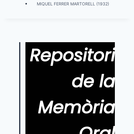
MIQUEL FERRER MARTORELL (1932)
Repositori
de la
Memòria
Oral