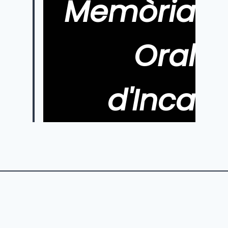
Memòria
Oral
d'Inca