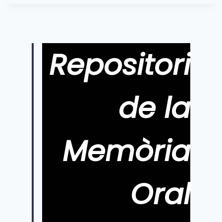
Repositori
de la
Memòria
Oral