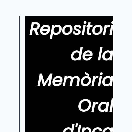
Repositori
de la
Memòria
Oral
d'Inca