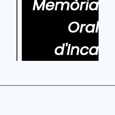
Memòria
Oral
d'Inca