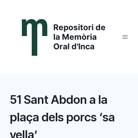
Saltar
al
contenido
Repositori de
la Memòria
Oral d'Inca
51 Sant Abdon a la
plaça dels porcs ‘sa
vella’