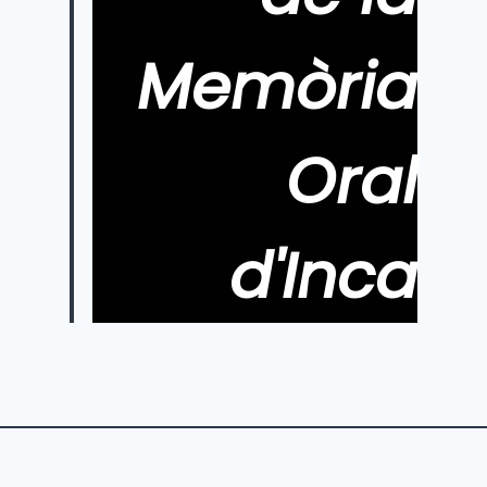
Memòria
Oral
d'Inca