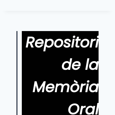
Repositori
de la
Memòria
Oral