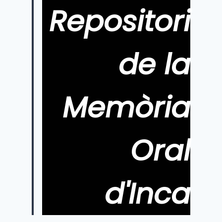
Repositori
de la
Memòria
Oral
d'Inca