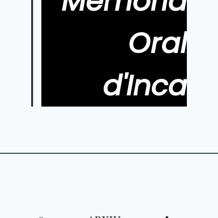
Memòria
Oral
d'Inca