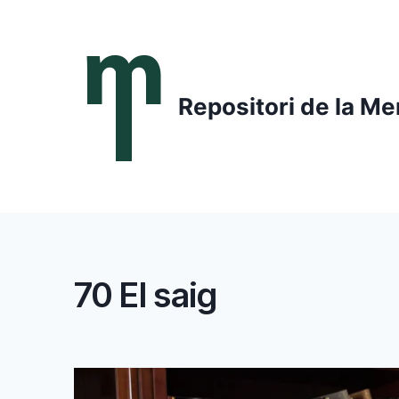
Saltar
al
contenido
Repositori de la Me
70 El saig