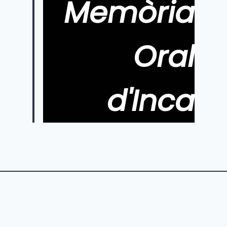
Memòria
Oral
d'Inca