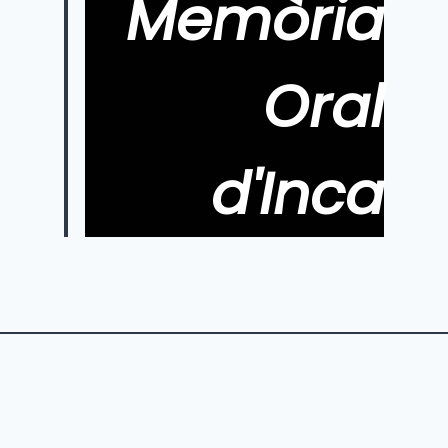
Memòria
Oral
d'Inca