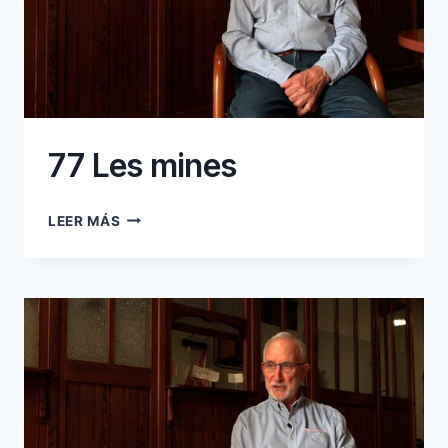
77 Les mines
77
LEER MÁS
LES
MINES