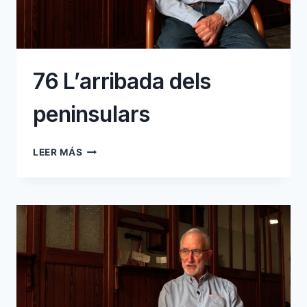
76 L’arribada dels
peninsulars
76
LEER MÁS
L’ARRIBADA
DELS
PENINSULARS