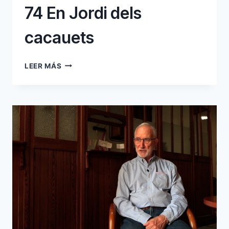
74 En Jordi dels
cacauets
74
LEER MÁS
EN
JORDI
DELS
CACAUETS