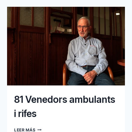
81 Venedors ambulants
i rifes
81
LEER MÁS