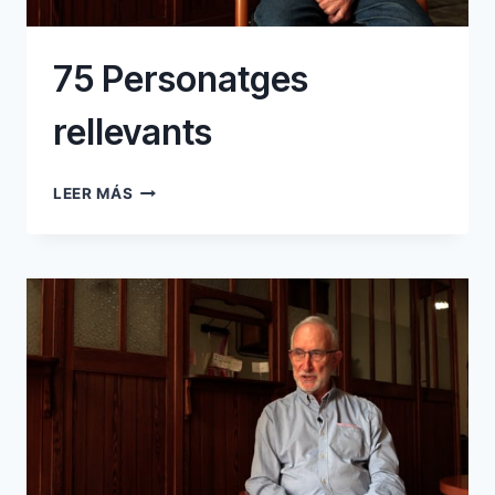
75 Personatges
rellevants
75
LEER MÁS
PERSONATGES
RELLEVANTS