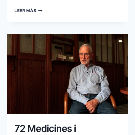
80
LEER MÁS
ANALFABETISME
I
MANERES
DE
PARLAR
72 Medicines i