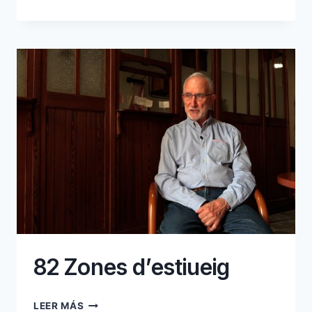
VENEDORS
AMBULANTS
I
RIFES
82 Zones d’estiueig
82
LEER MÁS