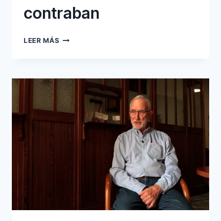
contraban
72
LEER MÁS
MEDICINES
I
CONTRABAN