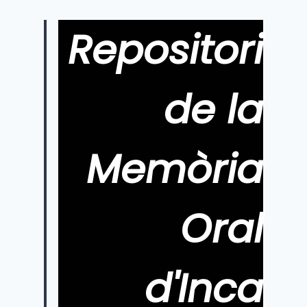
página
Repositori
de la
Memòria
Oral
d'Inca