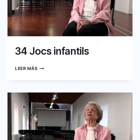
34 Jocs infantils
34
LEER MÁS
JOCS
INFANTILS