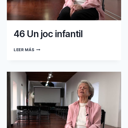
46 Un joc infantil
46
LEER MÁS
UN
JOC
INFANTIL