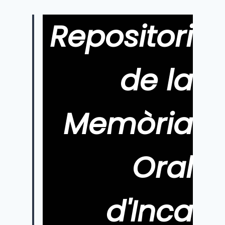
página
Repositori
de la
Memòria
Oral
d'Inca