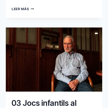
02
LEER MÁS
LES
ESCOLES
ON
VA
ANAR
03 Jocs infantils al