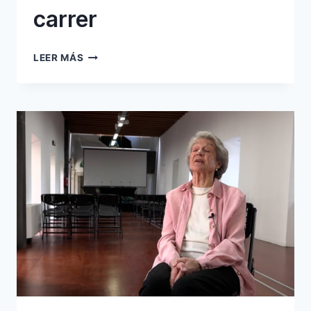
carrer
03
LEER MÁS
JOCS
INFANTILS
AL
CARRER