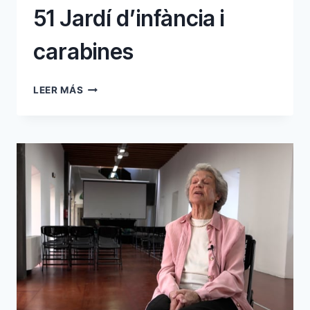
51 Jardí d’infància i
carabines
51
LEER MÁS
JARDÍ
D’INFÀNCIA
I
CARABINES