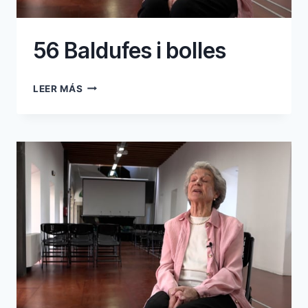
56 Baldufes i bolles
56
LEER MÁS
BALDUFES
I
BOLLES