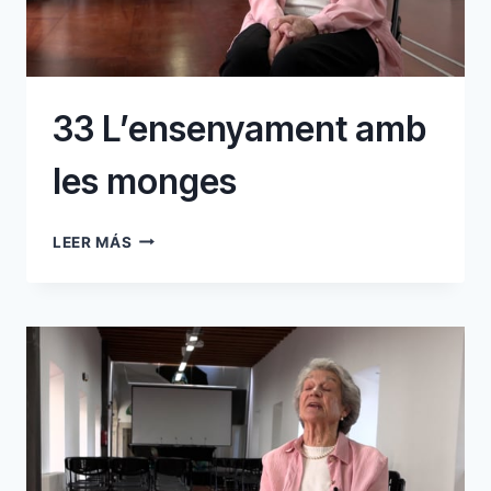
33 L’ensenyament amb
les monges
33
LEER MÁS
L’ENSENYAMENT
AMB
LES
MONGES