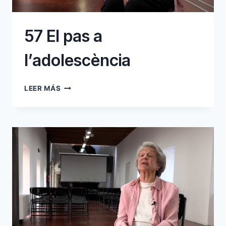
57 El pas a
l’adolescència
57
LEER MÁS
EL
PAS
A
L’ADOLESCÈNCIA