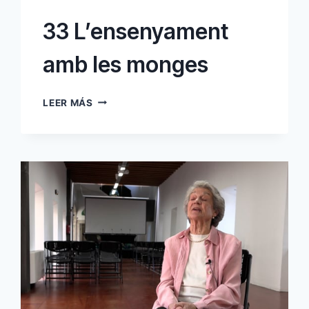
33 L’ensenyament
amb les monges
33
LEER MÁS
L’ENSENYAMENT
AMB
LES
MONGES