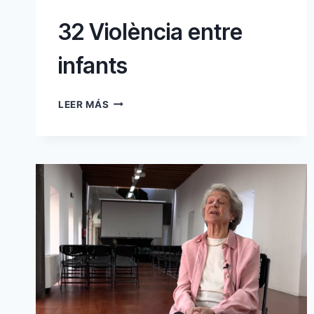
32 Violència entre
infants
32
LEER MÁS
VIOLÈNCIA
ENTRE
INFANTS