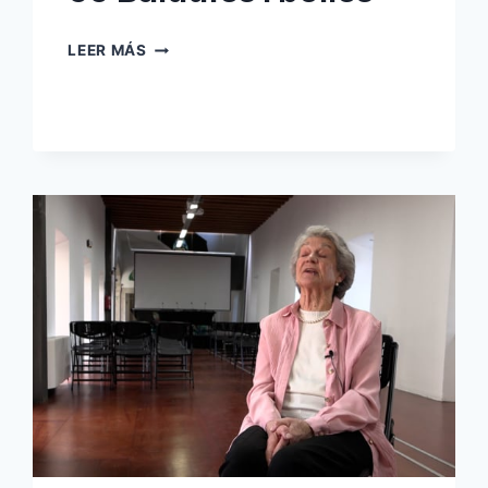
56
LEER MÁS
BALDUFES
I
BOLLES