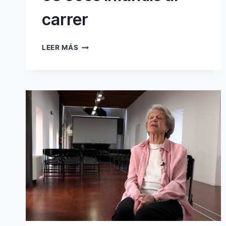
carrer
03
LEER MÁS
JOCS
INFANTILS
AL
CARRER