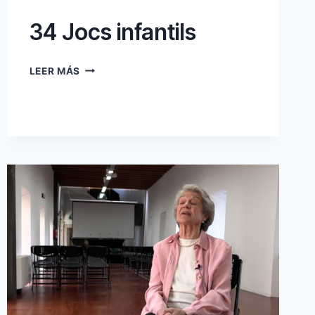
34 Jocs infantils
34
LEER MÁS
JOCS
INFANTILS