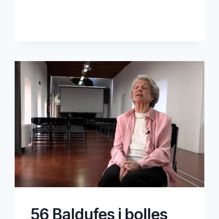
EXCURSIÓ
A
SÓLLER
56 Baldufes i bolles