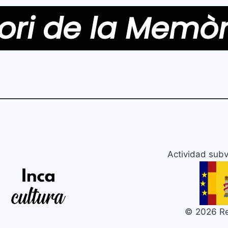
ori de la Memòr
Actividad subv
© 2026 Rep