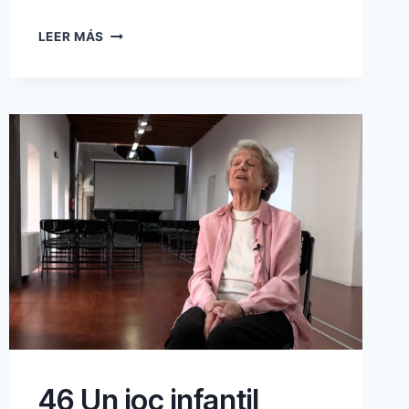
02
LEER MÁS
LES
ESCOLES
ON
VA
ANAR
46 Un joc infantil