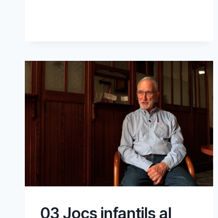
TREBALL
INFANTIL
03 Jocs infantils al