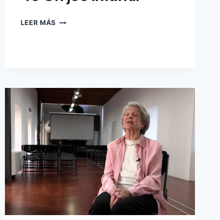
46
LEER MÁS
UN
JOC
INFANTIL