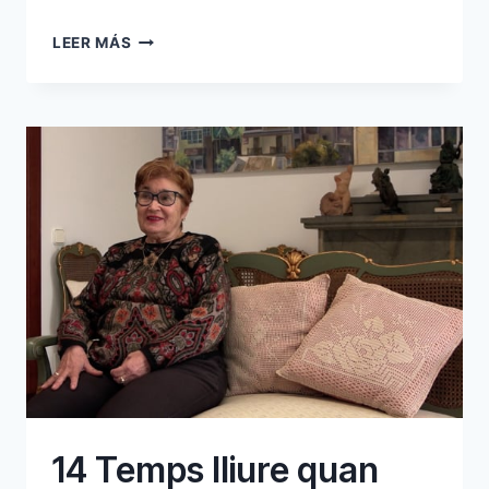
13
LEER MÁS
ALUMNES
D’ALTRES
POBLES
I
ALUMNES
INTERNATS
14 Temps lliure quan