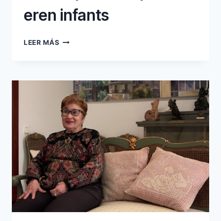
eren infants
14
LEER MÁS
TEMPS
LLIURE
QUAN
EREN
INFANTS