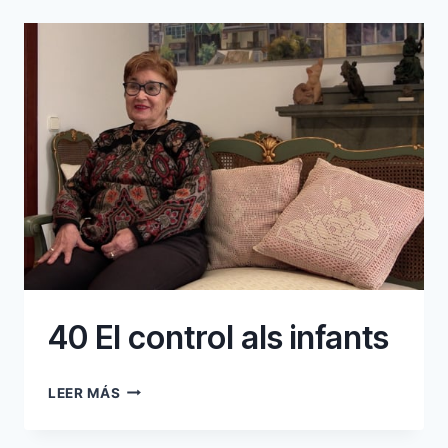
40 El control als infants
40
LEER MÁS
EL
CONTROL