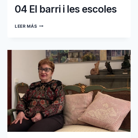
04 El barri i les escoles
04
LEER MÁS
EL
BARRI
I
LES
ESCOLES