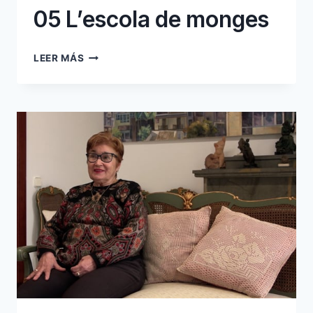
05 L’escola de monges
05
LEER MÁS
L’ESCOLA
DE
MONGES