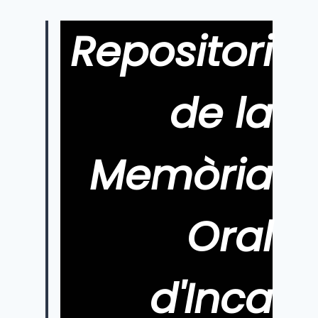
página
Repositori
de la
Memòria
Oral
d'Inca