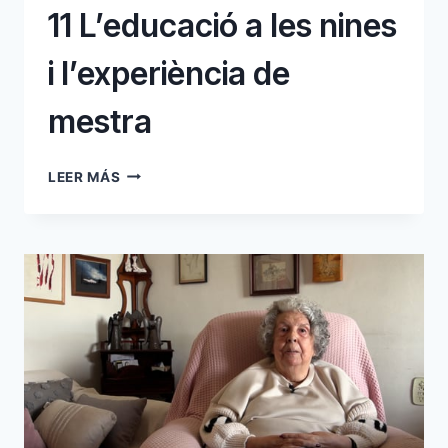
11 L’educació a les nines
i l’experiència de
mestra
11
LEER MÁS
L’EDUCACIÓ
A
LES
NINES
I
L’EXPERIÈNCIA
DE
MESTRA