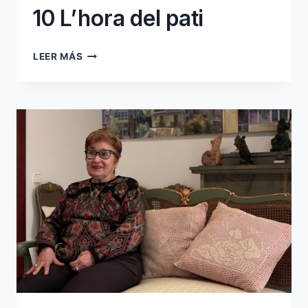
10 L’hora del pati
10
LEER MÁS
L’HORA
DEL
PATI